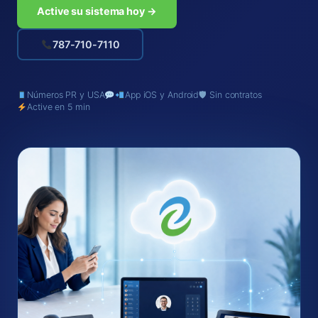
Active su sistema hoy →
787-710-7110
Números PR y USA
App iOS y Android
🛡 Sin contratos
Active en 5 min