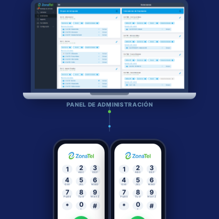
PANEL DE ADMINISTRACIÓN
2
3
2
3
1
1
ABC
DEF
ABC
DEF
4
5
6
4
5
6
GHI
JKL
MNO
GHI
JKL
MNO
7
8
9
7
8
9
PQRS
TUV
WXYZ
PQRS
TUV
WXYZ
0
0
*
#
*
#
+
+