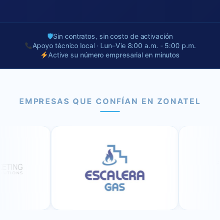
🛡
Sin contratos, sin costo de activación
Apoyo técnico local · Lun–Vie 8:00 a.m. - 5:00 p.m.
Active su número empresarial en minutos
EMPRESAS QUE CONFÍAN EN ZONATEL