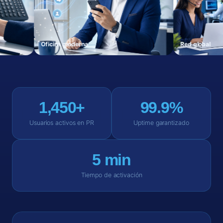
Oficina moderna
Re
1,450+
99.9%
Usuarios activos en PR
Uptime garantizado
5 min
Tiempo de activación