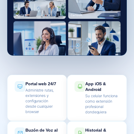
María G.
Carlos R.
Ana M.
Luis O.
Portal web 24/7
App iOS &
Android
Administre rutas,
extensiones y
Su celular funciona
configuración
como extensión
desde cualquier
profesional
browser
dondequiera
Buzón de Voz al
Historial &