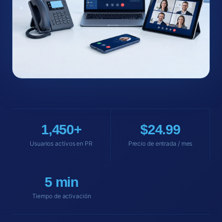
1,450+
$24.99
Usuarios activos en PR
Precio de entrada / mes
5 min
Tiempo de activación