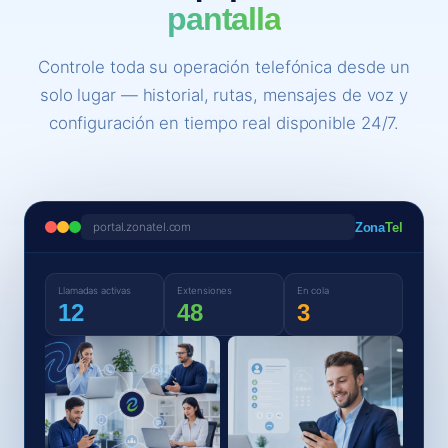
pantalla
Controle toda su operación telefónica desde un
solo lugar — historial, rutas, mensajes de voz y
configuración en tiempo real disponible 24/7.
Zona
Tel
portal.zonatel.com
Llamadas activas
Extensiones
En cola
12
48
3