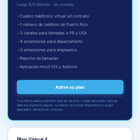
Luego $74.99/mes · sin contrato
✓
Cuadro telefónico virtual sin contrato
✓
1 número de teléfono de Puerto Rico
✓
3 canales para llamadas a PR y USA
✓
4 extensiones para departamento
✓
3 extensiones para empleados
✓
Reporte de llamadas
✓
Aplicación móvil iOS y Android
Active su plan
* La oferta aplica al primer mes de servicio. Luego del primer mes se
aplicará el precio regular. La oferta no incluye impuestos o cargos
aplicables. Servicio sin contrato.
Plan Virtual 4