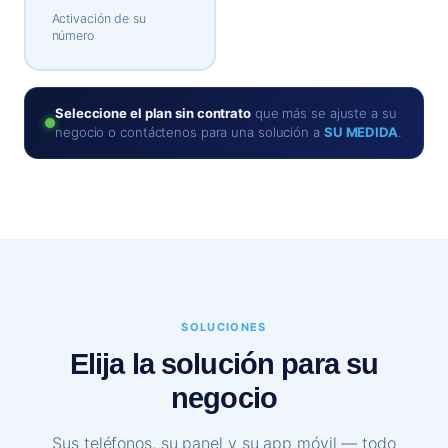
Activación de su
número
Seleccione el plan sin contrato
que más se ajuste a su
negocio o contáctenos para una solución a
SU MEDIDA
.
SOLUCIONES
Elija la solución para su
negocio
Sus teléfonos, su panel y su app móvil — todo