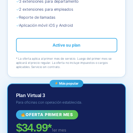
✓
3 extensiones para departamento
✓
2 extensiones para empleados
✓
Reporte de llamadas
✓
Aplicación móvil iOS y Android
Active su plan
* La oferta aplica al primer mes de servicio. Luego del primer mes se
aplicará el precio regular. La oferta no incluye impuestos o cargos
aplicables. Servicio sin contrato.
Más popular
Plan Virtual 3
Para oficinas con operación establecida.
OFERTA PRIMER MES
$34.99*
1er mes